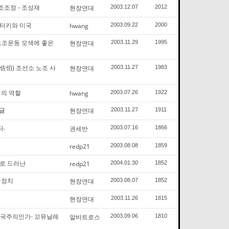
조조정 - 조성재
현장연대
2003.12.07
2012
 터키와 미국
hwang
2003.09.22
2000
노조운동 모색에 좋은
현장연대
2003.11.29
1995
佐伯) 조선소 노조 사
현장연대
2003.11.27
1983
의 역할
hwang
2003.07.26
1922
 글
현장연대
2003.11.27
1911
다.
권세반
2003.07.16
1866
redp21
2003.08.08
1859
거로 드러난
redp21
2004.01.30
1852
급정치
현장연대
2003.08.07
1852
현장연대
2003.11.26
1815
제국주의인가- 꼬뮤날레
알바트로스
2003.09.06
1810