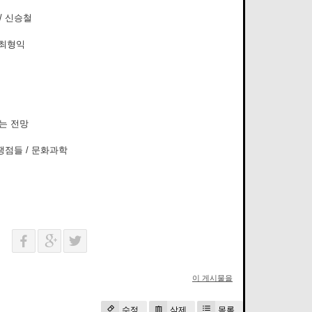
/ 신승철
 최형익
는 전망
쟁점들 / 문화과학
이 게시물을
수정
삭제
목록