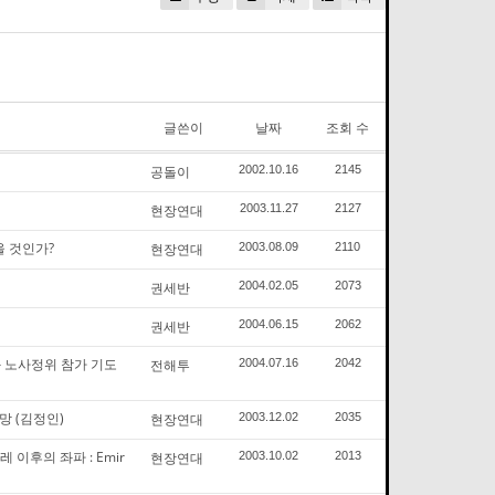
글쓴이
날짜
조회 수
공돌이
2002.10.16
2145
현장연대
2003.11.27
2127
 것인가?
현장연대
2003.08.09
2110
권세반
2004.02.05
2073
권세반
2004.06.15
2062
 노사정위 참가 기도
전해투
2004.07.16
2042
망 (김정인)
현장연대
2003.12.02
2035
이후의 좌파 : Emir
현장연대
2003.10.02
2013