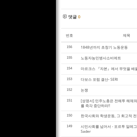
댓글
0
번호
제목
1848년까지 초창기 노동운동
156
노동자농민병사소비에트
155
마르크스 『자본』에서 무엇을 배울
154
다보스 포럼 결산- SERI
153
논쟁
152
[성명서] 민주노총은 전해투 해체와
151
를 즉각 중단하라!!
한국사회와 학생운동, 그 회고적 전
150
시민사회를 넘어서 - 포르투 알레그레 
149
Sader