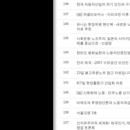
한국 자동차산업의 위기 요인과 구
148
[펌] 위클리포커스 - 이라크전 이후
147
유니슨 현장위원 핸드북 - 새로운 
146
자료 추천
사회운동 노조주의: 일본의 사이키(
145
례를 중심으로 - 신광영
한반도 평화실현과 노동자민중진영
144
칸의 제국 - 2001 수유공간 오선민
143
23일 붉고푸른노트 참고 자료입니
142
8/7일 현장활동가 간담회 자료
141
[펌] 사회화와 노동 - 민주노총 선
140
비제도적 투쟁정단론과 노동자계
139
서울꼬뮨 3호
138
신자유주의적 세계화- 제국인가, 
137
쟁점 토론회